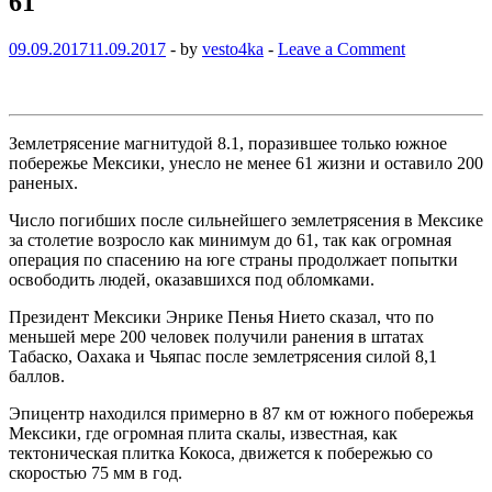
61
09.09.2017
11.09.2017
-
by
vesto4ka
-
Leave a Comment
Землетрясение магнитудой 8.1, поразившее только южное
побережье Мексики, унесло не менее 61 жизни и оставило 200
раненых.
Число погибших после сильнейшего землетрясения в Мексике
за столетие возросло как минимум до 61, так как огромная
операция по спасению на юге страны продолжает попытки
освободить людей, оказавшихся под обломками.
Президент Мексики Энрике Пенья Нието сказал, что по
меньшей мере 200 человек получили ранения в штатах
Табаско, Оахака и Чьяпас после землетрясения силой 8,1
баллов.
Эпицентр находился примерно в 87 км от южного побережья
Мексики, где огромная плита скалы, известная, как
тектоническая плитка Кокоса, движется к побережью со
скоростью 75 мм в год.