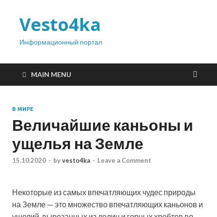
Vesto4ka
Информационный портал
MAIN MENU
В МИРЕ
Величайшие каньоны и
ущелья на Земле
15.10.2020
-
by
vesto4ka
-
Leave a Comment
Некоторые из самых впечатляющих чудес природы
на Земле — это множество впечатляющих каньонов и
ущелий, вырезанных из долин и горных хребтов во