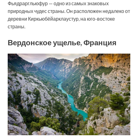
Фьядраргльюфур — одно из самых знаковых
природных чудес страны. Он расположен недалеко от
деревни Киркьюбёйарклаустур, на юго-востоке
страны.
Вердонское ущелье, Франция