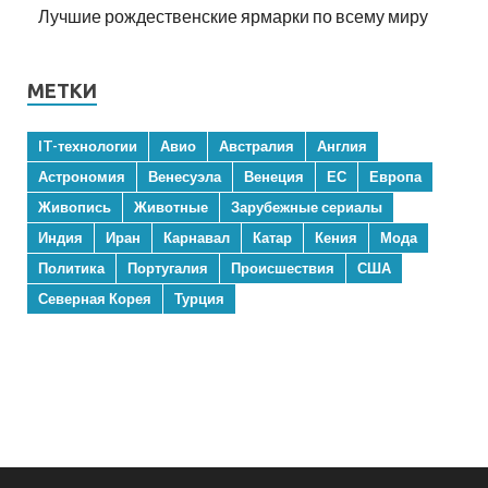
Лучшие рождественские ярмарки по всему миру
МЕТКИ
IT-технологии
Авио
Австралия
Англия
Астрономия
Венесуэла
Венеция
ЕС
Европа
Живопись
Животные
Зарубежные сериалы
Индия
Иран
Карнавал
Катар
Кения
Мода
Политика
Португалия
Происшествия
США
Северная Корея
Турция