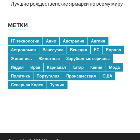
Лучшие рождественские ярмарки по всему миру
МЕТКИ
IT-технологии
Авио
Австралия
Англия
Астрономия
Венесуэла
Венеция
ЕС
Европа
Живопись
Животные
Зарубежные сериалы
Индия
Иран
Карнавал
Катар
Кения
Мода
Политика
Португалия
Происшествия
США
Северная Корея
Турция