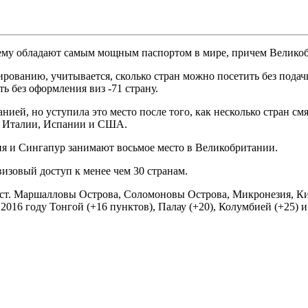
му обладают самым мощным паспортом в мире, причем Великобри
нированию, учитывается, сколько стран можно посетить без пода
ь без оформления виз -71 страну.
анией, но уступила это место после того, как несколько стран 
, Италии, Испании и США.
ия и Сингапур занимают восьмое место в Великобритании.
изовый доступ к менее чем 30 странам.
т. Маршалловы Острова, Соломоновы Острова, Микронезия, Кири
2016 году Тонгой (+16 пунктов), Палау (+20), Колумбией (+25) 