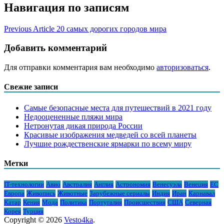
Навигация по записям
Previous Article
20 самых дорогих городов мира
Добавить комментарий
Для отправки комментария вам необходимо
авторизоваться
.
Свежие записи
Самые безопасные места для путешествий в 2021 году
Недооцененные пляжи мира
Нетронутая дикая природа России
Красивые изображения медведей со всей планеты
Лучшие рождественские ярмарки по всему миру
Метки
IT-технологии
Авио
Австралия
Англия
Астрономия
Венесуэла
Венеция
ЕС
Европа
Живопись
Животные
Зарубежные сериалы
Индия
Иран
Карнавал
Катар
Кения
Мода
Политика
Португалия
Происшествия
США
Северная
Корея
Турция
Copyright © 2026
Vesto4ka
.