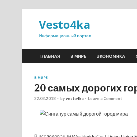
Vesto4ka
Информационный портал
ГЛАВНАЯ
В МИРЕ
ЭКОНОМИКА
В МИРЕ
20 самых дорогих г
22.03.2018
-
by
vesto4ka
-
Leave a Comment
В исследовании Worldwide Cost Living Living E