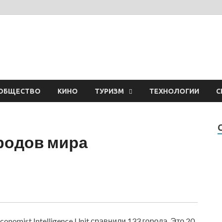
ОБЩЕСТВО
КИНО
ТУРИЗМ
ТЕХНОЛОГИИ
С
ородов мира
conomist Intelligence Unit сравнили 133 города. Это 20