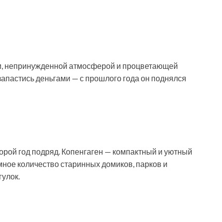
и, непринужденной атмосферой и процветающей
запастись деньгами — с прошлого года он поднялся
торой год подряд. Копенгаген — компактный и уютный
омное количество старинных домиков, парков и
улок.