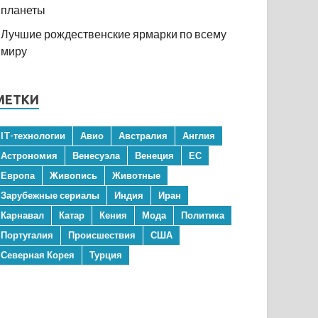
планеты
Лучшие рождественские ярмарки по всему
миру
МЕТКИ
IT-технологии
Авио
Австралия
Англия
Астрономия
Венесуэла
Венеция
ЕС
Европа
Живопись
Животные
Зарубежные сериалы
Индия
Иран
Карнавал
Катар
Кения
Мода
Политика
Португалия
Происшествия
США
Северная Корея
Турция