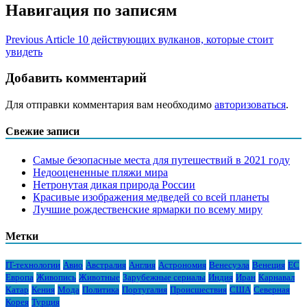
Навигация по записям
Previous Article
10 действующих вулканов, которые стоит
увидеть
Добавить комментарий
Для отправки комментария вам необходимо
авторизоваться
.
Свежие записи
Самые безопасные места для путешествий в 2021 году
Недооцененные пляжи мира
Нетронутая дикая природа России
Красивые изображения медведей со всей планеты
Лучшие рождественские ярмарки по всему миру
Метки
IT-технологии
Авио
Австралия
Англия
Астрономия
Венесуэла
Венеция
ЕС
Европа
Живопись
Животные
Зарубежные сериалы
Индия
Иран
Карнавал
Катар
Кения
Мода
Политика
Португалия
Происшествия
США
Северная
Корея
Турция