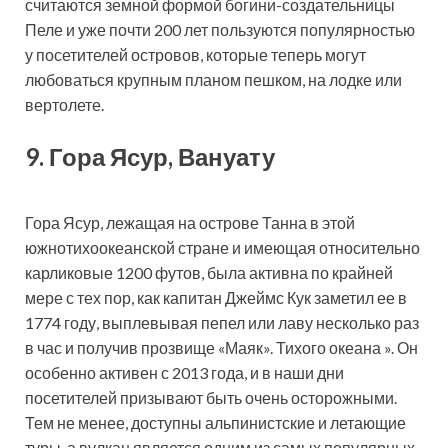
считаются земной формой богини-создательницы
Пеле и уже почти 200 лет пользуются популярностью
у посетителей островов, которые теперь могут
любоваться крупным планом пешком, на лодке или
вертолете.
9. Гора Ясур, Вануату
Гора Ясур, лежащая на острове Танна в этой
южнотихоокеанской стране и имеющая относительно
карликовые 1200 футов, была активна по крайней
мере с тех пор, как капитан Джеймс Кук заметил ее в
1774 году, выплевывая пепел или лаву несколько раз
в час и получив прозвище «Маяк». Тихого океана ». Он
особенно активен с 2013 года, и в наши дни
посетителей призывают быть очень осторожными.
Тем не менее, доступны альпинистские и летающие
туры, а вулкан является одним из самых популярных