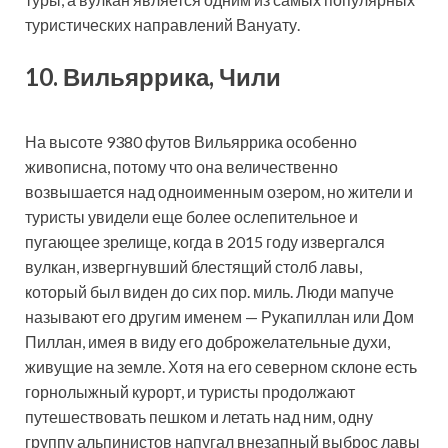
туристических направлений Вануату.
10. Вильяррика, Чили
На высоте 9380 футов Вильяррика особенно
живописна, потому что она величественно
возвышается над одноименным озером, но жители и
туристы увидели еще более ослепительное и
пугающее зрелище, когда в 2015 году извергался
вулкан, извергнувший блестящий столб лавы,
который был виден до сих пор. миль. Люди мапуче
называют его другим именем — Рукапиллан или Дом
Пиллан, имея в виду его доброжелательные духи,
живущие на земле. Хотя на его северном склоне есть
горнолыжный курорт, и туристы продолжают
путешествовать пешком и летать над ним, одну
группу альпинистов напугал внезапный выброс лавы