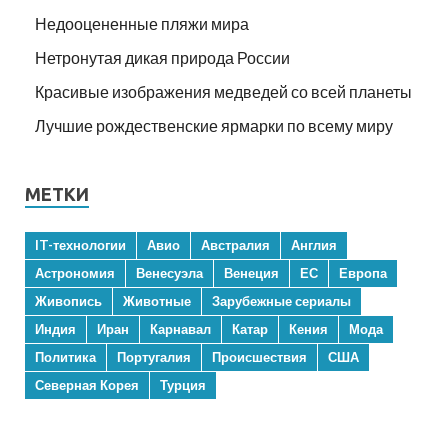
Недооцененные пляжи мира
Нетронутая дикая природа России
Красивые изображения медведей со всей планеты
Лучшие рождественские ярмарки по всему миру
МЕТКИ
IT-технологии
Авио
Австралия
Англия
Астрономия
Венесуэла
Венеция
ЕС
Европа
Живопись
Животные
Зарубежные сериалы
Индия
Иран
Карнавал
Катар
Кения
Мода
Политика
Португалия
Происшествия
США
Северная Корея
Турция