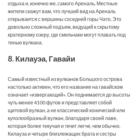
отдыха и, конечно же, самого Ареналь. Местные
жители скажут вам, что лучший вид на Ареналь
открывается с вершины соседней горы Чато. Это
довольно сложный подъем, ведущий к скрытому
кратерному озеру, где смельчаки могут плавать под
тенью вулкана.
8. Килауэа, Гавайи
Самый известный из вулканов Большого острова
настолько активен, что его название на гавайском
означает «извергающий». Он поднимается до высоты
чуть менее 4100 футов и представляет собой
щитовой вулкан, а не классический конический или
куполообразный вулкан, благодаря своей лаве,
которая более текучая и течет легче, чем обычно.
Килауэа и четыре близлежащих брата и сестры