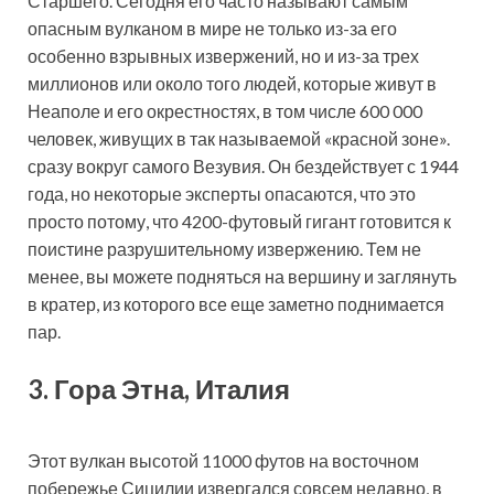
Старшего. Сегодня его часто называют самым
опасным вулканом в мире не только из-за его
особенно взрывных извержений, но и из-за трех
миллионов или около того людей, которые живут в
Неаполе и его окрестностях, в том числе 600 000
человек, живущих в так называемой «красной зоне».
сразу вокруг самого Везувия. Он бездействует с 1944
года, но некоторые эксперты опасаются, что это
просто потому, что 4200-футовый гигант готовится к
поистине разрушительному извержению. Тем не
менее, вы можете подняться на вершину и заглянуть
в кратер, из которого все еще заметно поднимается
пар.
3. Гора Этна, Италия
Этот вулкан высотой 11000 футов на восточном
побережье Сицилии извергался совсем недавно, в