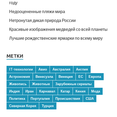
году
Недооцененные пляжи мира
Нетронутая дикая природа России
Красивые изображения медведей со всей планеты
Лучшие рождественские ярмарки по всему миру
МЕТКИ
IT-технологии
Авио
Австралия
Англия
Астрономия
Венесуэла
Венеция
ЕС
Европа
Живопись
Животные
Зарубежные сериалы
Индия
Иран
Карнавал
Катар
Кения
Мода
Политика
Португалия
Происшествия
США
Северная Корея
Турция