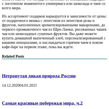
с логотипом знаменитого универмага или шоколада и чаев со
всего мира.
Их ассортимент подарков варьируется в зависимости от цены:
от подарочного мешка с лепестком из лепестков розы и
фруктов, наполненных ароматизированными макаронами, до
первого промывочного чая из Шри-Ланки, рисованных чашек
чая или шоколадных сушеных фруктов. Вы даже можете
купить домашний выпеченный хлеб, персонализированный с
вашими инициалами, и наслаждаться горячим чаем в новом
кафе-баре на первом этаже, пока вы ждете.
Related Posts
Нетронутая дикая природа России
14.12.2020
04.01.2021
Самые красивые побережья мира, ч.2