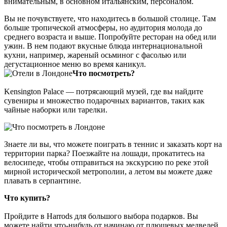
внимательным, в основном итальянским, персоналом.
Вы не почувствуете, что находитесь в большой столице. Там
больше тропической атмосферы, но аудитория молода до
среднего возраста и выше. Попробуйте ресторан на обед или
ужин. В нем подают вкусные блюда интернациональной
кухни, например, жареный осьминог с фасолью или
дегустационное меню во время каникул.
Что посмотреть?
Kensington Palace — потрясающий музей, где вы найдите
сувениры и множество подарочных вариантов, таких как
чайные наборки или тарелки.
Знаете ли вы, что можете поиграть в теннис и заказать корт на
территории парка? Поезжайте на лошади, прокатитесь на
велосипеде, чтобы отправиться на экскурсию по реке этой
мирной исторической метрополии, а летом вы можете даже
плавать в серпантине.
Что купить?
Пройдите в Harrods для большого выбора подарков. Вы
можете найти что-нибудь от начинаю от плюшевых медведей