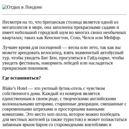
Несмотря на то, что британская столица является одной из
мегаполисов в мире, она заполнена прекрасными садами и
имеет небольшой городской шум во многих своих необычных
кварталах; таких как Кенсингтон, Сохо, Челси или Мейфэр.
Лучшее время для посещений — весна или лето, так как вы
можете арендовать велосипед, взять знаменитый автобусный
тур, чтобы увидеть Биг Бен, прогуляться в Гайд-парке, чтобы
увидеть фестиваль, накормить лебедей или насладиться
прекрасным пикником.
Где остановиться?
Blake’s Hotel — это уютный бутик-отель с чувством
собственного дома. Каждый из номеров является
единственным в своем роде, с творческими английскими
колониальными шторами, старинные декорации, смешанные с
современными штрихами и просторными ванными
комнатами. Это место хип-холла, которое можно пообедать
для местных жителей (а также туристов) и может похвастаться
забавным ярким баром со старомодными коктейлями и