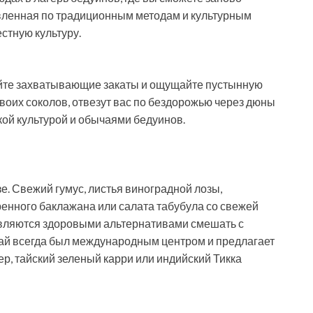
овленная по традиционным методам и культурным
стную культуру.
йте захватывающие закаты и ощущайте пустынную
воих соколов, отвезут вас по бездорожью через дюны
кой культурой и обычаями бедуинов.
. Свежий гумус, листья виноградной лозы,
ренного баклажана или салата табубула со свежей
являются здоровыми альтернативами смешать с
ай всегда был международным центром и предлагает
ер, тайский зеленый карри или индийский Тикка