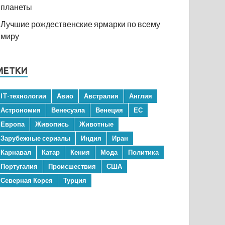
планеты
Лучшие рождественские ярмарки по всему
миру
МЕТКИ
IT-технологии
Авио
Австралия
Англия
Астрономия
Венесуэла
Венеция
ЕС
Европа
Живопись
Животные
Зарубежные сериалы
Индия
Иран
Карнавал
Катар
Кения
Мода
Политика
Португалия
Происшествия
США
Северная Корея
Турция