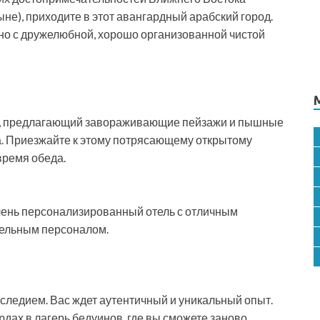
не), приходите в этот авангардный арабский город.
 но с дружелюбной, хорошо организованной чистой
оды, предлагающий завораживающие пейзажи и пышные
. Приезжайте к этому потрясающему открытому
время обеда.
очень персонализированный отель с отличным
тельным персоналом.
следием. Вас ждет аутентичный и уникальный опыт.
юдах в лагерь бедуинов, где вы сможете заново