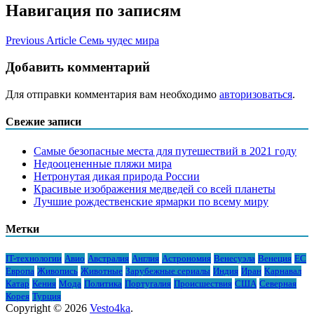
Навигация по записям
Previous Article
Семь чудес мира
Добавить комментарий
Для отправки комментария вам необходимо
авторизоваться
.
Свежие записи
Самые безопасные места для путешествий в 2021 году
Недооцененные пляжи мира
Нетронутая дикая природа России
Красивые изображения медведей со всей планеты
Лучшие рождественские ярмарки по всему миру
Метки
IT-технологии
Авио
Австралия
Англия
Астрономия
Венесуэла
Венеция
ЕС
Европа
Живопись
Животные
Зарубежные сериалы
Индия
Иран
Карнавал
Катар
Кения
Мода
Политика
Португалия
Происшествия
США
Северная
Корея
Турция
Copyright © 2026
Vesto4ka
.