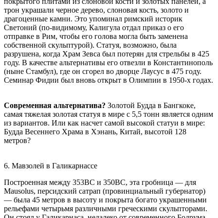
покрытого плитами из слоновой кости и золотых панелей, а
трон украшали черное дерево, слоновая кость, золото и
драгоценные камни. Это упоминал римский историк
Светоний (по-видимому, Калигула отдал приказ о его
отправке в Рим, чтобы его голова могла быть заменена
собственной скульптурой). Статуя, возможно, была
разрушена, когда Храм Зевса был потерян для стрельбы в 425
году. В качестве альтернативы его отвезли в Константинополь
(ныне Стамбул), где он сгорел во дворце Лаусус в 475 году.
Семинар Фидии был вновь открыт в Олимпии в 1950-х годах.
Современная альтернатива?
Золотой Будда в Бангкоке,
самая тяжелая золотая статуя в мире с 5,5 тонн является одним
из вариантов. Или как насчет самой высокой статуи в мире:
Будда Весеннего Храма в Хэнань, Китай, высотой 128
метров?
6. Мавзолей в Галикарнассе
Построенная между 353BC и 350BC, эта гробница — для
Mausolus, персидский сатрап (провинциальный губернатор)
— была 45 метров в высоту и покрыта богато украшенными
рельефами четырьмя различными греческими скульпторами.
Он стоял у Галикарнаса, недалеко от современного Бодрума,