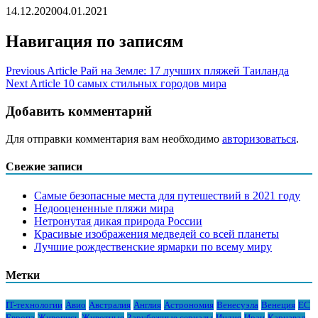
14.12.2020
04.01.2021
Навигация по записям
Previous Article
Рай на Земле: 17 лучших пляжей Таиланда
Next Article
10 самых стильных городов мира
Добавить комментарий
Для отправки комментария вам необходимо
авторизоваться
.
Свежие записи
Самые безопасные места для путешествий в 2021 году
Недооцененные пляжи мира
Нетронутая дикая природа России
Красивые изображения медведей со всей планеты
Лучшие рождественские ярмарки по всему миру
Метки
IT-технологии
Авио
Австралия
Англия
Астрономия
Венесуэла
Венеция
ЕС
Европа
Живопись
Животные
Зарубежные сериалы
Индия
Иран
Карнавал