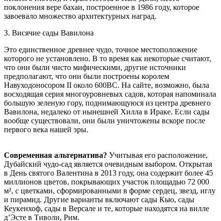
поклонения вере бахаи, построенное в 1986 году, которое
завоевало множество архитектурных наград.
3. Висячие сады Вавилона
Это единственное древнее чудо, точное местоположение
которого не установлено. В то время как некоторые считают,
что они были чисто мифическими, другие источники
предполагают, что они были построены королем
Навуходоносором II около 600BC. На сайте, возможно, была
восходящая серия многоуровневых садов, которая напоминала
большую зеленую гору, поднимающуюся из центра древнего
Вавилона, недалеко от нынешней Хилла в Ираке. Если сады
вообще существовали, они были уничтожены вскоре после
первого века нашей эры.
Современная альтернатива?
Учитывая его расположение,
Дубайский чудо-сад является очевидным выбором. Открытая
в День святого Валентина в 2013 году, она содержит более 45
миллионов цветов, покрывающих участок площадью 72 000
м², с цветками, сформированными в форме сердец, звезд, иглу
и пирамид. Другие варианты включают сады Кью, сады
Кеукенхоф, сады в Версале и те, которые находятся на вилле
д’Эсте в Тиволи, Рим.