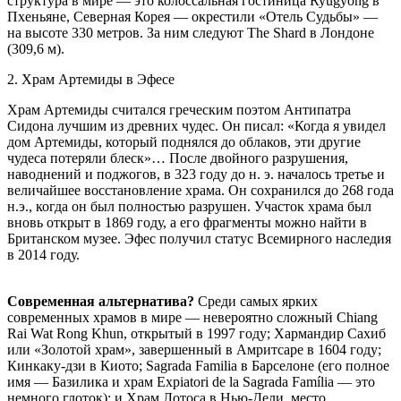
структура в мире — это колоссальная гостиница Ryugyong в
Пхеньяне, Северная Корея — окрестили «Отель Судьбы» —
на высоте 330 метров. За ним следуют The Shard в Лондоне
(309,6 м).
2. Храм Артемиды в Эфесе
Храм Артемиды считался греческим поэтом Антипатра
Сидона лучшим из древних чудес. Он писал: «Когда я увидел
дом Артемиды, который поднялся до облаков, эти другие
чудеса потеряли блеск»… После двойного разрушения,
наводнений и поджогов, в 323 году до н. э. началось третье и
величайшее восстановление храма. Он сохранился до 268 года
н.э., когда он был полностью разрушен. Участок храма был
вновь открыт в 1869 году, а его фрагменты можно найти в
Британском музее. Эфес получил статус Всемирного наследия
в 2014 году.
Современная альтернатива?
Среди самых ярких
современных храмов в мире — невероятно сложный Chiang
Rai Wat Rong Khun, открытый в 1997 году; Хармандир Сахиб
или «Золотой храм», завершенный в Амритсаре в 1604 году;
Кинкаку-дзи в Киото; Sagrada Familia в Барселоне (его полное
имя — Базилика и храм Expiatori de la Sagrada Família — это
немного глоток); и Храм Лотоса в Нью-Дели, место