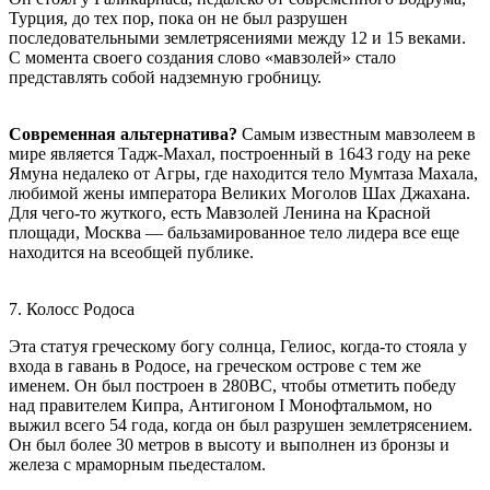
Турция, до тех пор, пока он не был разрушен
последовательными землетрясениями между 12 и 15 веками.
С момента своего создания слово «мавзолей» стало
представлять собой надземную гробницу.
Современная альтернатива?
Самым известным мавзолеем в
мире является Тадж-Махал, построенный в 1643 году на реке
Ямуна недалеко от Агры, где находится тело Мумтаза Махала,
любимой жены императора Великих Моголов Шах Джахана.
Для чего-то жуткого, есть Мавзолей Ленина на Красной
площади, Москва — бальзамированное тело лидера все еще
находится на всеобщей публике.
7. Колосс Родоса
Эта статуя греческому богу солнца, Гелиос, когда-то стояла у
входа в гавань в Родосе, на греческом острове с тем же
именем. Он был построен в 280BC, чтобы отметить победу
над правителем Кипра, Антигоном I Монофтальмом, но
выжил всего 54 года, когда он был разрушен землетрясением.
Он был более 30 метров в высоту и выполнен из бронзы и
железа с мраморным пьедесталом.