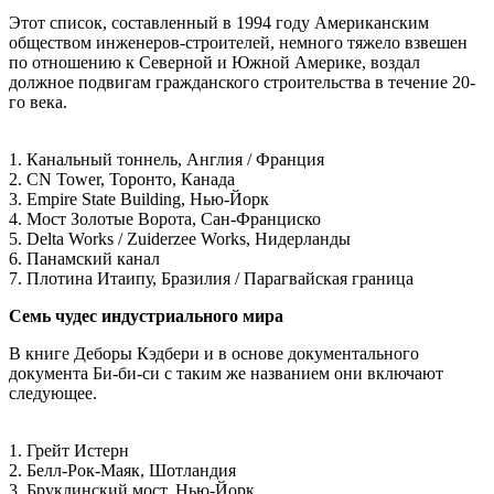
Этот список, составленный в 1994 году Американским
обществом инженеров-строителей, немного тяжело взвешен
по отношению к Северной и Южной Америке, воздал
должное подвигам гражданского строительства в течение 20-
го века.
1. Канальный тоннель, Англия / Франция
2. CN Tower, Торонто, Канада
3. Empire State Building, Нью-Йорк
4. Мост Золотые Ворота, Сан-Франциско
5. Delta Works / Zuiderzee Works, Нидерланды
6. Панамский канал
7. Плотина Итаипу, Бразилия / Парагвайская граница
Семь чудес индустриального мира
В книге Деборы Кэдбери и в основе документального
документа Би-би-си с таким же названием они включают
следующее.
1. Грейт Истерн
2. Белл-Рок-Маяк, Шотландия
3. Бруклинский мост, Нью-Йорк