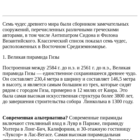
Семь чудес древнего мира были сборником замечательных
сооружений, перечисленных различными греческими
авторами, в том числе Антипатром Сидона и Филона
Византийского. Классический список показал семь чудес,
расположенных в Восточном Средиземноморье.
1. Великая пирамида Гизы
Построенная между 2584 г. до н.э. и 2561 г. до н.э., Великая
пирамида Гизы — единственное сохранившееся древнее чудо.
Он составляет 230,4 метра в ширину и составляет 146,5 метра
в высоту, и является самым большим из трех, которые сидят
рядом с городом Гиза, примерно в 12 милях от Каира. Это
была самая высокая искусственная структура более 3800 лет,
до завершения строительства собора Линкольна в 1300 году.
Современная альтернатива?
Современные пирамиды
включают стеклянный вход в Лувр в Париже, пирамиду
Уолтера в Лонг-Бич, Калифорния, и 30-этажную гостиницу
«Луксор» в Лас-Вегасе. Самая высокая пирамидальная