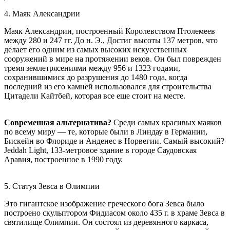
4. Маяк Александрии
Маяк Александрии, построенный Королевством Птолемеев
между 280 и 247 гг. До н. Э., Достиг высоты 137 метров, что
делает его одним из самых высоких искусственных
сооружений в мире на протяжении веков. Он был поврежден
тремя землетрясениями между 956 и 1323 годами,
сохранившимися до разрушения до 1480 года, когда
последний из его камней использовался для строительства
Цитадели Кайтбей, которая все еще стоит на месте.
Современная альтернатива?
Среди самых красивых маяков
по всему миру — те, которые были в Линдау в Германии,
Бискейн во Флориде и Анденес в Норвегии. Самый высокий?
Jeddah Light, 133-метровое здание в городе Саудовская
Аравия, построенное в 1990 году.
5. Статуя Зевса в Олимпии
Это гигантское изображение греческого бога Зевса было
построено скульптором Фидиасом около 435 г. в храме Зевса в
святилище Олимпии. Он состоял из деревянного каркаса,