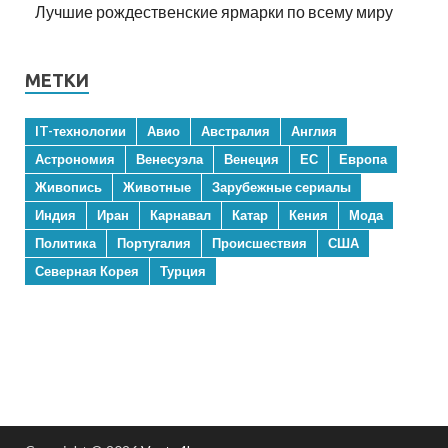
Лучшие рождественские ярмарки по всему миру
МЕТКИ
IT-технологии
Авио
Австралия
Англия
Астрономия
Венесуэла
Венеция
ЕС
Европа
Живопись
Животные
Зарубежные сериалы
Индия
Иран
Карнавал
Катар
Кения
Мода
Политика
Португалия
Происшествия
США
Северная Корея
Турция