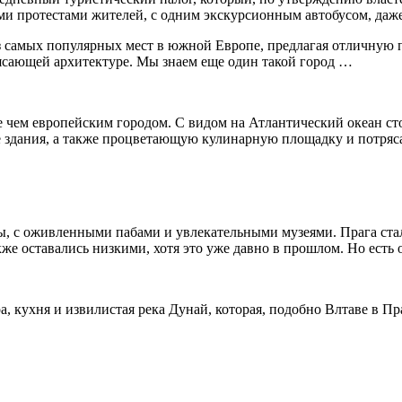
ыми протестами жителей, с одним экскурсионным автобусом, даж
з самых популярных мест в южной Европе, предлагая отличную 
рясающей архитектуре. Мы знаем еще один такой город …
ее чем европейским городом. С видом на Атлантический океан ст
ие здания, а также процветающую кулинарную площадку и потря
, с оживленными пабами и увлекательными музеями. Прага стал
кже оставались низкими, хотя это уже давно в прошлом. Но есть
, кухня и извилистая река Дунай, которая, подобно Влтаве в Пра