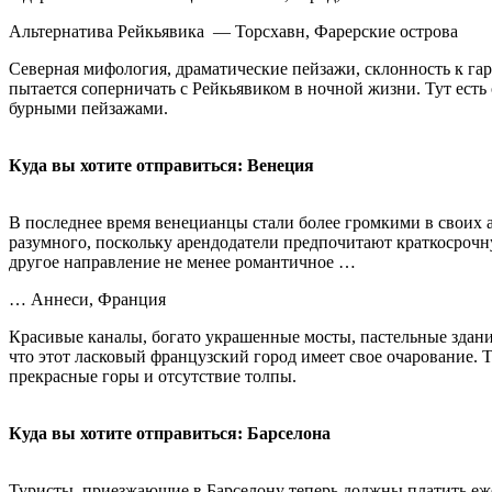
Альтернатива Рейкьявика — Торсхавн, Фарерские острова
Северная мифология, драматические пейзажи, склонность к га
пытается соперничать с Рейкьявиком в ночной жизни. Тут есть
бурными пейзажами.
Куда вы хотите отправиться: Венеция
В последнее время венецианцы стали более громкими в своих 
разумного, поскольку арендодатели предпочитают краткосрочн
другое направление не менее романтичное …
… Аннеси, Франция
Красивые каналы, богато украшенные мосты, пастельные здания
что этот ласковый французский город имеет свое очарование. 
прекрасные горы и отсутствие толпы.
Куда вы хотите отправиться: Барселона
Туристы, приезжающие в Барселону теперь должны платить еже