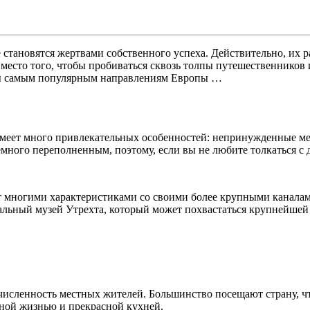
тановятся жертвами собственного успеха. Действительно, их ра
есто того, чтобы пробиваться сквозь толпы путешественников и
вы самым популярным направлениям Европы …
еет много привлекательных особенностей: непринужденные мес
емного переполненным, поэтому, если вы не любите толкаться с
ет многими характеристиками со своими более крупными канала
льный музей Утрехта, который может похвастаться крупнейшей 
численность местных жителей. Большинство посещают страну, ч
чной жизнью и прекрасной кухней.