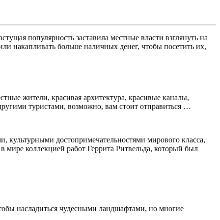
стущая популярность заставила местные власти взглянуть на
ли накапливать больше наличных денег, чтобы посетить их,
тные жители, красивая архитектура, красивые каналы,
 другими туристами, возможно, вам стоит отправиться …
ми, культурными достопримечательностями мирового класса,
в мире коллекцией работ Геррита Ритвельда, который был
тобы насладиться чудесными ландшафтами, но многие