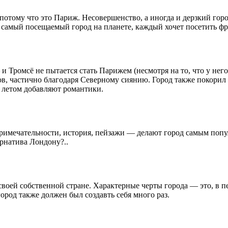
потому что это Париж. Несовершенство, а иногда и дерзкий горо
 самый посещаемый город на планете, каждый хочет посетить фр
и Тромсё не пытается стать Парижем (несмотря на то, что у не
тов, частично благодаря Северному сиянию. Город также покорил
 летом добавляют романтики.
примечательности, история, пейзажи — делают город самым поп
ернатива Лондону?..
своей собственной стране. Характерные черты города — это, в 
род также должен был создавть себя много раз.