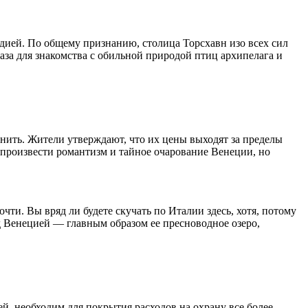
дией. По общему признанию, столица Торсхавн изо всех сил
аза для знакомства с обильной природой птиц архипелага и
нить. Жители утверждают, что их цены выходят за пределы
спроизвести романтизм и тайное очарование Венеции, но
ти. Вы вряд ли будете скучать по Италии здесь, хотя, потому
ед Венецией — главным образом ее пресноводное озеро,
, необходим для покрытия расходов на охрану все более