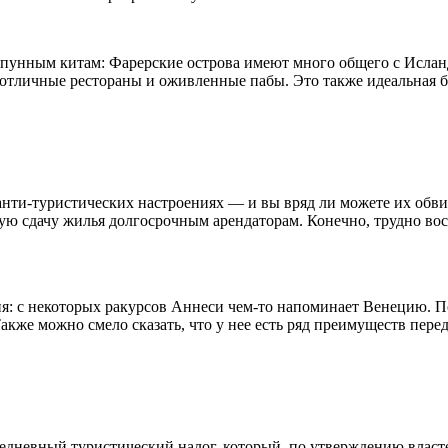
рпунным китам: Фарерские острова имеют много общего с Ислан
 отличные рестораны и оживленные пабы. Это также идеальная б
анти-туристических настроениях — и вы вряд ли можете их обви
ую сдачу жилья долгосрочным арендаторам. Конечно, трудно во
: с некоторых ракурсов Аннеси чем-то напоминает Венецию. Поч
Также можно смело сказать, что у нее есть ряд преимуществ пер
дневный туристический налог, который, по утверждению властей