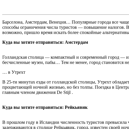
Барселона, Амстердам, Венеция… Популярные города все чаще с
способы ограничения числа туристов — повышение налогов. Вм
возможно, пришло время искать более спокойные альтернати
Куда вы хотите отправиться: Амстердам
Голландская столица — компактный и современный город — им
бесчисленные музеи, пабы… Тем не менее, город становится н
… в Утрехт
В 25-ти минутах езды от голландской столицы, Утрехт облада
процветающей ночной жизнью, но без толпы. Поездка в Центра
главным членом движения De Stijl .
Куда вы хотите отправиться: Рейкьявик
В прошлом году в Исландии численность туристов превысила 
задерживаются в столице Рейкьявик, город, известен своей но