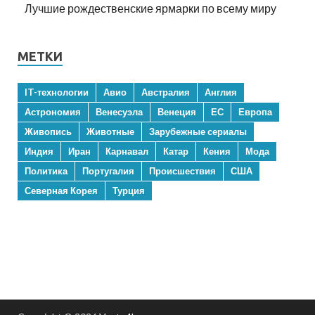
Лучшие рождественские ярмарки по всему миру
МЕТКИ
IT-технологии
Авио
Австралия
Англия
Астрономия
Венесуэла
Венеция
ЕС
Европа
Живопись
Животные
Зарубежные сериалы
Индия
Иран
Карнавал
Катар
Кения
Мода
Политика
Португалия
Происшествия
США
Северная Корея
Турция