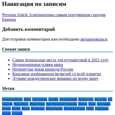
Навигация по записям
Previous Article
Альтернативы самым популярным городам
Европы
Добавить комментарий
Для отправки комментария вам необходимо
авторизоваться
.
Свежие записи
Самые безопасные места для путешествий в 2021 году
Недооцененные пляжи мира
Нетронутая дикая природа России
Красивые изображения медведей со всей планеты
Лучшие рождественские ярмарки по всему миру
Метки
IT-технологии
Авио
Австралия
Англия
Астрономия
Венесуэла
Венеция
ЕС
Европа
Живопись
Животные
Зарубежные сериалы
Индия
Иран
Карнавал
Катар
Кения
Мода
Политика
Португалия
Происшествия
США
Северная
Корея
Турция