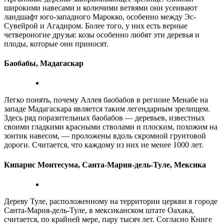
широкими навесами и колючими ветвями они усеивают
ландшафт юго-западного Марокко, особенно между Эс-
Сувейрой и Агадиром. Более того, у них есть верные
четвероногие друзья: козы особенно любят эти деревья и
плоды, которые они приносят.
Баобабы, Мадагаскар
Легко понять, почему Аллея баобабов в регионе Менабе на
западе Мадагаскара является таким легендарным зрелищем.
Здесь ряд поразительных баобабов — деревьев, известных
своими гладкими красными стволами и плоским, похожим на
зонтик навесом, — проложены вдоль скромной грунтовой
дороги. Считается, что каждому из них не менее 1000 лет.
Кипарис Монтесума, Санта-Мария-дель-Туле, Мексика
Дереву Туле, расположенному на территории церкви в городе
Санта-Мария-дель-Туле, в мексиканском штате Оахака,
считается, по крайней мере, пару тысяч лет. Согласно Книге