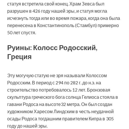
статуя встретила свой конец. Храм Зевса был
разрушен в 426 году нашей эры, и статуя могла
исчезнуть тогда или во время пожара, когда она была
перенесена в Константинополь (Стамбул) примерно
50 лет спустя.
Руины: Колосс Родосский,
Греция
Эту могучую статую не зря называли Колоссом
Родосским. В период с 294 по 282 г. до н.э. на
строительство потребовалось 12 лет. Бронзовая
скульптура греческого бога солнца Гелиоса стояла в
гавани Родоса на высоте32 метра. Он был создан
художником Харесом Линдским в честь неудачной
осады Родоса тогдашним правителем Кипра в 305
году до нашей эры.