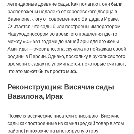
легендарные древние сады. Как полагают, они были
расположены недалеко от королевского дворца в
Вавилоне, к югу от современного Багдада в Ираке.
Считается, что сады были построены императором
Навуходоносором во время его правления где-то
между 605-561 годами до нашей эры для его жены
Амитиды — очевидно, она скучала по пейзажам своей
родины в Персии. Однако, поскольку в рукописях того
времени о садах не упоминается, некоторые считают,
что это может быть просто миф.
Реконструкция: Висячие сады
Вавилона, Ирак
Позже классические писатели описывают Висячие
сады как построенные из камня (редкий товар в этом
районе) и похожие на многоярусную гору.