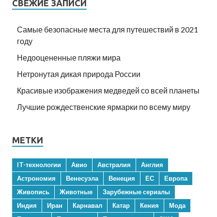
СВЕЖИЕ ЗАПИСИ
Самые безопасные места для путешествий в 2021
году
Недооцененные пляжи мира
Нетронутая дикая природа России
Красивые изображения медведей со всей планеты
Лучшие рождественские ярмарки по всему миру
МЕТКИ
IT-технологии
Авио
Австралия
Англия
Астрономия
Венесуэла
Венеция
ЕС
Европа
Живопись
Животные
Зарубежные сериалы
Индия
Иран
Карнавал
Катар
Кения
Мода