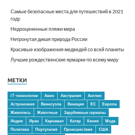
Самые безопасные места для путешествий в 2021
году
Недооцененные пляжи мира
Нетронутая дикая природа России
Красивые изображения медведей со всей планеты
Лучшие рождественские ярмарки по всему миру
МЕТКИ
IT-технологии
Авио
Австралия
Англия
Астрономия
Венесуэла
Венеция
ЕС
Европа
Живопись
Животные
Зарубежные сериалы
Индия
Иран
Карнавал
Катар
Кения
Мода
Политика
Португалия
Происшествия
США