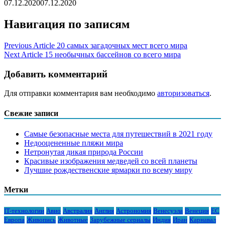
07.12.2020
07.12.2020
Навигация по записям
Previous Article
20 самых загадочных мест всего мира
Next Article
15 необычных бассейнов со всего мира
Добавить комментарий
Для отправки комментария вам необходимо
авторизоваться
.
Свежие записи
Самые безопасные места для путешествий в 2021 году
Недооцененные пляжи мира
Нетронутая дикая природа России
Красивые изображения медведей со всей планеты
Лучшие рождественские ярмарки по всему миру
Метки
IT-технологии
Авио
Австралия
Англия
Астрономия
Венесуэла
Венеция
ЕС
Европа
Живопись
Животные
Зарубежные сериалы
Индия
Иран
Карнавал