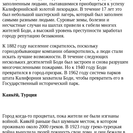
заполненным людьми, пытавшимися приобщиться к успеху
Калифорнийской золотой лихорадки. В течение 17 лет это
был небольшой шахтерский лагерь, который был заполнен
самыми разными людьми. Суровые зимы, болезни и
несчастные случаи на шахтах привели к гибели многих
жителей Боди, а высокий уровень преступности заработал
городу репутацию беззакония.
К 1882 году население сократилось, поскольку
горнодобывающие компании обанкротились, а люди стали
искать лучшие возможности. В течение следующих
нескольких десятилетий Боди был застроен и снова разрушен
многочисленными пожарами. Но к 1940 году Боди
превратился в город-призрак. В 1962 году система парков
штата Калифорния захватила Боди, чтобы превратить его в
Государственный исторический парк.
Каякёй, Турция
Город когда-то процветал, пока жители не были изгнаны
войной. Каякёй раньше был шумным местом, в котором
проживало около 2000 греков. В 1923 году греко-турецкая
война вынудила людей покинуть свои дома, и они бежали в