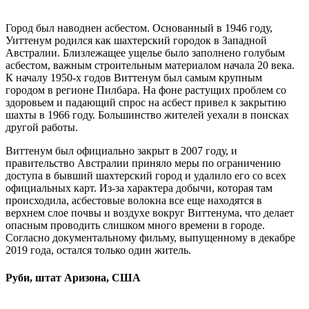
Город был наводнен асбестом. Основанный в 1946 году,
Уиттенум родился как шахтерский городок в Западной
Австралии. Близлежащее ущелье было заполнено голубым
асбестом, важным строительным материалом начала 20 века.
К началу 1950-х годов Виттенум был самым крупным
городом в регионе Пилбара. На фоне растущих проблем со
здоровьем и падающий спрос на асбест привел к закрытию
шахты в 1966 году. Большинство жителей уехали в поисках
другой работы.
Виттенум был официально закрыт в 2007 году, и
правительство Австралии приняло меры по ограничению
доступа в бывший шахтерский город и удалило его со всех
официальных карт. Из-за характера добычи, которая там
происходила, асбестовые волокна все еще находятся в
верхнем слое почвы и воздухе вокруг Виттенума, что делает
опасным проводить слишком много времени в городе.
Согласно документальному фильму, выпущенному в декабре
2019 года, остался только один житель.
Руби, штат Аризона, США