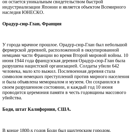
он остается уникальным свидетельством быстрой
индустриализации Японии и является объектом Всемирного
наследия ЮНЕСКО.
Орадур-сюр-Глан, Франция
У города мрачное прошлое. Орадур-сюр-Глан был небольшой
фермерской деревней, расположенной в оккупированной
немцами части Франции во время Второй мировой войны. 10
июня 1944 года французская деревня Орадур-сюр-Глан была
разрушена нацистской организацией. Солдаты убили 642
человека, мало кто выжил. Послевоенная деревня стала
символом немецких преступлений против мирного населения
и была объявлена ​​мемориалом и музеем. Он сохранился в
своем разрушенном состоянии, и каждый год 10 июня
проводится церемония памяти в честь годовщины массового
убийства.
Боди, штат Калифорния, США.
В конце 1800-х годов Боди был шахтерским городом,