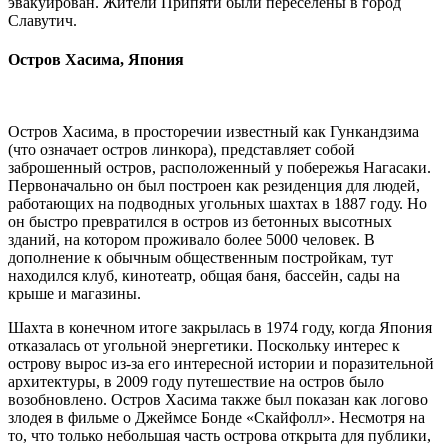
эвакуирован. Жители Припяти были переселены в город
Славутич.
Остров Хасима, Япония
Остров Хасима, в просторечии известный как Гункандзима
(что означает остров линкора), представляет собой
заброшенный остров, расположенный у побережья Нагасаки.
Первоначально он был построен как резиденция для людей,
работающих на подводных угольных шахтах в 1887 году. Но
он быстро превратился в остров из бетонных высотных
зданий, на котором проживало более 5000 человек. В
дополнение к обычным общественным постройкам, тут
находился клуб, кинотеатр, общая баня, бассейн, сады на
крыше и магазины.
Шахта в конечном итоге закрылась в 1974 году, когда Япония
отказалась от угольной энергетики. Поскольку интерес к
острову вырос из-за его интересной истории и поразительной
архитектуры, в 2009 году путешествие на остров было
возобновлено. Остров Хасима также был показан как логово
злодея в фильме о Джеймсе Бонде «Скайфолл». Несмотря на
то, что только небольшая часть острова открыта для публики,