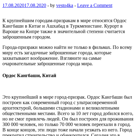
17.08.2020
17.08.2020
-
by
vesto4ka
-
Leave a Comment
К крупнейшим городам-призракам в мире относятся Ордос
Кангбаши в Китае и Ашхабад в Туркменистане. Курорт в
Вароше на Кипре также в значительной степени считается
заброшенным городом.
Города-призраки можно найти не только в фильмах. По всему
миру есть загадочные заброшенные города, которые
захватывают воображение. Взгляните на самые
очаровательные заброшенные города мира.
Ордос Кангбаши, Китай
Это крупнейший в мире город-призрак. Ордос Кангбаши был
построен как современный город с ультрасовременной
архитектурой, большими стадионами и великолепными
общественными местами. Всего за 10 лет город добился всего,
но не смог привлечь людей. Он был построен для проживания
300 000 человек, но только 70 000 человек переехали в город.
В конце концов, эти люди тоже начали уезжать из него. Город
прекратил строительство и обанкротился. Сегодня это в