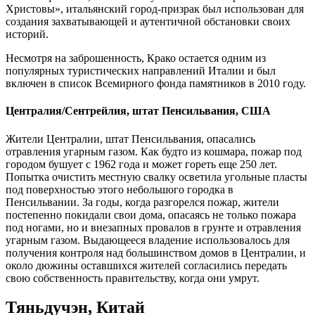
Христовы», итальянский город-призрак был использован для
создания захватывающей и аутентичной обстановки своих
историй.
Несмотря на заброшенность, Крако остается одним из
популярных туристических направлений Италии и был
включен в список Всемирного фонда памятников в 2010 году.
Централия/Сентрейлия, штат Пенсильвания, США
Жители Централии, штат Пенсильвания, опасались
отравления угарным газом. Как будто из кошмара, пожар под
городом бушует с 1962 года и может гореть еще 250 лет.
Попытка очистить местную свалку осветила угольные пласты
под поверхностью этого небольшого городка в
Пенсильвании. За годы, когда разгорелся пожар, жители
постепенно покидали свои дома, опасаясь не только пожара
под ногами, но и внезапных провалов в грунте и отравления
угарным газом. Выдающееся владение использовалось для
получения контроля над большинством домов в Централии, и
около дюжины оставшихся жителей согласились передать
свою собственность правительству, когда они умрут.
Тяньдучэн, Китай