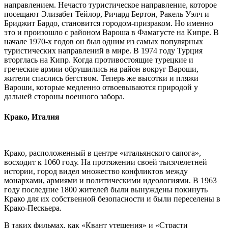
направлением. Нечасто туристическое направление, которое
посещают Элизабет Тейлор, Ричард Бертон, Ракель Уэлч и
Бриджит Бардо, становится городом-призраком. Но именно
это и произошло с районом Вароша в Фамагусте на Кипре. В
начале 1970-х годов он был одним из самых популярных
туристических направлений в мире. В 1974 году Турция
вторглась на Кипр. Когда противостоящие турецкие и
греческие армии обрушились на район вокруг Вароши,
жители спаслись бегством. Теперь же высотки и пляжи
Вароши, которые медленно отвоевываются природой у
дальней стороны военного забора.
Крако, Италия
Крако, расположенный в центре «итальянского сапога»,
восходит к 1060 году. На протяжении своей тысячелетней
истории, город видел множество конфликтов между
монархами, армиями и политическими идеологиями. В 1963
году последние 1800 жителей были вынуждены покинуть
Крако для их собственной безопасности и были переселены в
Крако-Пескьера.
В таких фильмах, как «Квант утешения» и «Страсти