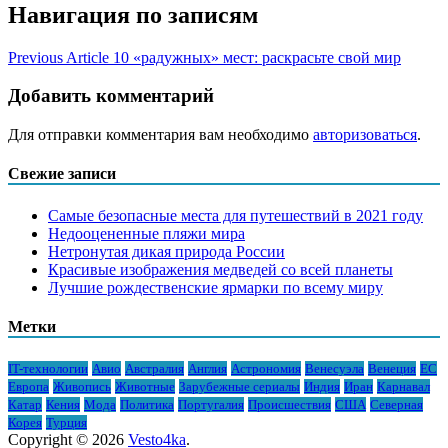
Навигация по записям
Previous Article
10 «радужных» мест: раскрасьте свой мир
Добавить комментарий
Для отправки комментария вам необходимо
авторизоваться
.
Свежие записи
Самые безопасные места для путешествий в 2021 году
Недооцененные пляжи мира
Нетронутая дикая природа России
Красивые изображения медведей со всей планеты
Лучшие рождественские ярмарки по всему миру
Метки
IT-технологии
Авио
Австралия
Англия
Астрономия
Венесуэла
Венеция
ЕС
Европа
Живопись
Животные
Зарубежные сериалы
Индия
Иран
Карнавал
Катар
Кения
Мода
Политика
Португалия
Происшествия
США
Северная
Корея
Турция
Copyright © 2026
Vesto4ka
.