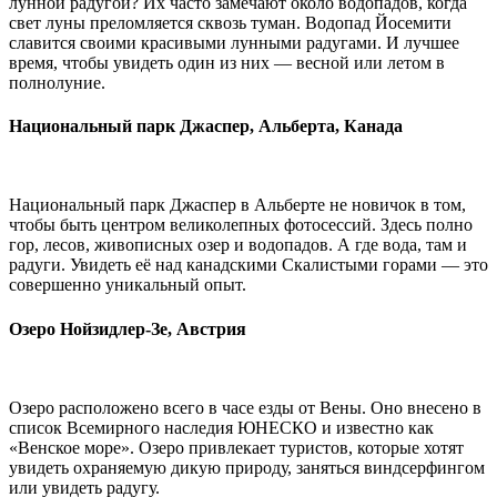
лунной радугой? Их часто замечают около водопадов, когда
свет луны преломляется сквозь туман. Водопад Йосемити
славится своими красивыми лунными радугами. И лучшее
время, чтобы увидеть один из них — весной или летом в
полнолуние.
Национальный парк Джаспер, Альберта, Канада
Национальный парк Джаспер в Альберте не новичок в том,
чтобы быть центром великолепных фотосессий. Здесь полно
гор, лесов, живописных озер и водопадов. А где вода, там и
радуги. Увидеть её над канадскими Скалистыми горами — это
совершенно уникальный опыт.
Озеро Нойзидлер-Зе, Австрия
Озеро расположено всего в часе езды от Вены. Оно внесено в
список Всемирного наследия ЮНЕСКО и известно как
«Венское море». Озеро привлекает туристов, которые хотят
увидеть охраняемую дикую природу, заняться виндсерфингом
или увидеть радугу.