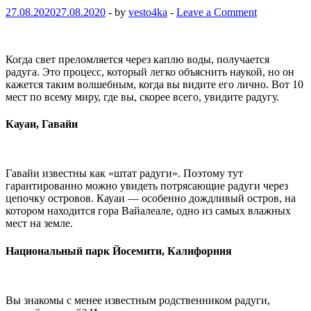
27.08.2020
27.08.2020
-
by
vesto4ka
-
Leave a Comment
Когда свет преломляется через каплю воды, получается
радуга. Это процесс, который легко объяснить наукой, но он
кажется таким волшебным, когда вы видите его лично. Вот 10
мест по всему миру, где вы, скорее всего, увидите радугу.
Кауаи, Гавайи
Гавайи известны как «штат радуги». Поэтому тут
гарантированно можно увидеть потрясающие радуги через
цепочку островов. Кауаи — особенно дождливый остров, на
котором находится гора Вайалеале, одно из самых влажных
мест на земле.
Национальный парк Йосемити, Калифорния
Вы знакомы с менее известным родственником радуги,