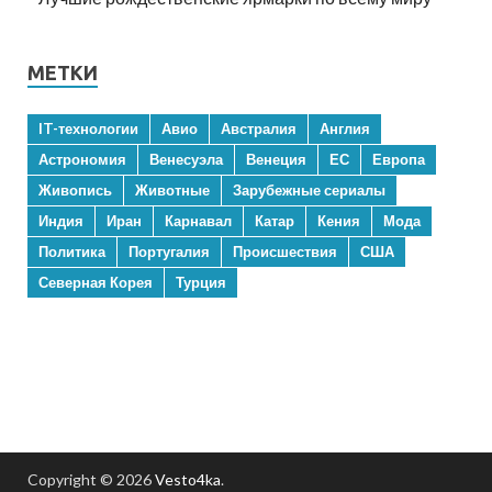
МЕТКИ
IT-технологии
Авио
Австралия
Англия
Астрономия
Венесуэла
Венеция
ЕС
Европа
Живопись
Животные
Зарубежные сериалы
Индия
Иран
Карнавал
Катар
Кения
Мода
Политика
Португалия
Происшествия
США
Северная Корея
Турция
Copyright © 2026
Vesto4ka
.