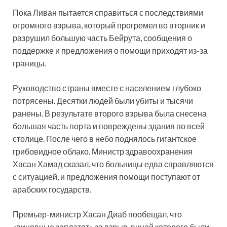
Пока Ливан пытается справиться с последствиями
огромного взрыва, который прогремел во вторник и
разрушил большую часть Бейрута, сообщения о
поддержке и предложения о помощи приходят из-за
границы.
Руководство страны вместе с населением глубоко
потрясены. Десятки людей были убиты и тысячи
ранены. В результате второго взрыва была снесена
большая часть порта и повреждены здания по всей
столице. После чего в небо поднялось гигантское
грибовидное облако. Министр здравоохранения
Хасан Хамад сказал, что больницы едва справляются
с ситуацией, и предложения помощи поступают от
арабских государств.
Премьер-министр Хасан Диаб пообещал, что
«виновные заплатят» за взрыв, виной которого были