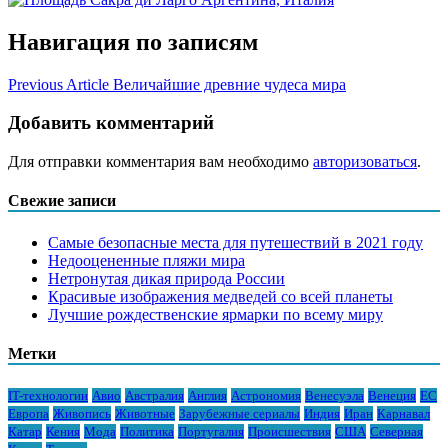
Навигация по записям
Previous Article
Величайшие древние чудеса мира
Добавить комментарий
Для отправки комментария вам необходимо
авторизоваться
.
Свежие записи
Самые безопасные места для путешествий в 2021 году
Недооцененные пляжи мира
Нетронутая дикая природа России
Красивые изображения медведей со всей планеты
Лучшие рождественские ярмарки по всему миру
Метки
IT-технологии
Авио
Австралия
Англия
Астрономия
Венесуэла
Венеция
ЕС
Европа
Живопись
Животные
Зарубежные сериалы
Индия
Иран
Карнавал
Катар
Кения
Мода
Политика
Португалия
Происшествия
США
Северная