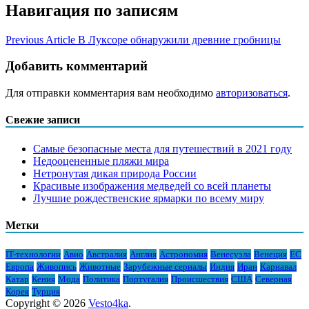
Навигация по записям
Previous Article
В Луксоре обнаружили древние гробницы
Добавить комментарий
Для отправки комментария вам необходимо
авторизоваться
.
Свежие записи
Самые безопасные места для путешествий в 2021 году
Недооцененные пляжи мира
Нетронутая дикая природа России
Красивые изображения медведей со всей планеты
Лучшие рождественские ярмарки по всему миру
Метки
IT-технологии
Авио
Австралия
Англия
Астрономия
Венесуэла
Венеция
ЕС
Европа
Живопись
Животные
Зарубежные сериалы
Индия
Иран
Карнавал
Катар
Кения
Мода
Политика
Португалия
Происшествия
США
Северная
Корея
Турция
Copyright © 2026
Vesto4ka
.