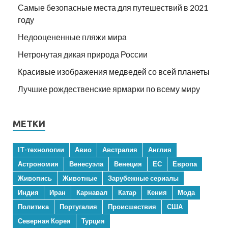
Самые безопасные места для путешествий в 2021
году
Недооцененные пляжи мира
Нетронутая дикая природа России
Красивые изображения медведей со всей планеты
Лучшие рождественские ярмарки по всему миру
МЕТКИ
IT-технологии
Авио
Австралия
Англия
Астрономия
Венесуэла
Венеция
ЕС
Европа
Живопись
Животные
Зарубежные сериалы
Индия
Иран
Карнавал
Катар
Кения
Мода
Политика
Португалия
Происшествия
США
Северная Корея
Турция