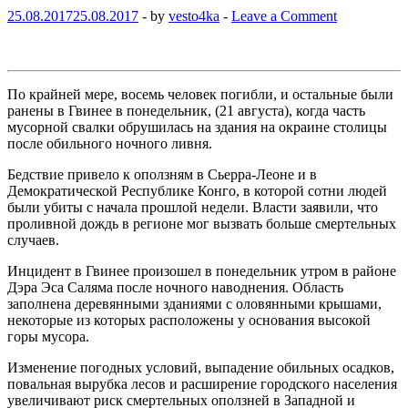
25.08.2017
25.08.2017
-
by
vesto4ka
-
Leave a Comment
По крайней мере, восемь человек погибли, и остальные были
ранены в Гвинее в понедельник, (21 августа), когда часть
мусорной свалки обрушилась на здания на окраине столицы
после обильного ночного ливня.
Бедствие привело к оползням в Сьерра-Леоне и в
Демократической Республике Конго, в которой сотни людей
были убиты с начала прошлой недели. Власти заявили, что
проливной дождь в регионе мог вызвать больше смертельных
случаев.
Инцидент в Гвинее произошел в понедельник утром в районе
Дэра Эса Саляма после ночного наводнения. Область
заполнена деревянными зданиями с оловянными крышами,
некоторые из которых расположены у основания высокой
горы мусора.
Изменение погодных условий, выпадение обильных осадков,
повальная вырубка лесов и расширение городского населения
увеличивают риск смертельных оползней в Западной и