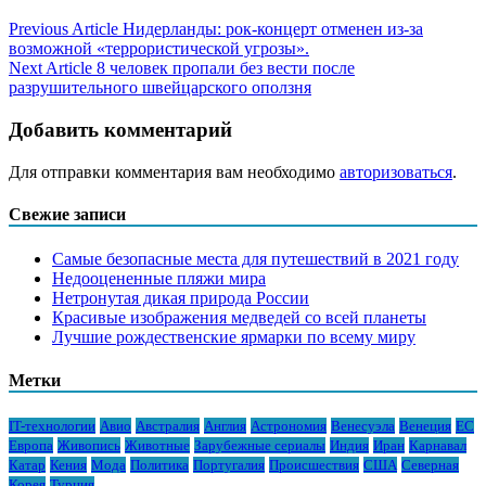
Previous Article
Нидерланды: рок-концерт отменен из-за
возможной «террористической угрозы».
Next Article
8 человек пропали без вести после
разрушительного швейцарского оползня
Добавить комментарий
Для отправки комментария вам необходимо
авторизоваться
.
Свежие записи
Самые безопасные места для путешествий в 2021 году
Недооцененные пляжи мира
Нетронутая дикая природа России
Красивые изображения медведей со всей планеты
Лучшие рождественские ярмарки по всему миру
Метки
IT-технологии
Авио
Австралия
Англия
Астрономия
Венесуэла
Венеция
ЕС
Европа
Живопись
Животные
Зарубежные сериалы
Индия
Иран
Карнавал
Катар
Кения
Мода
Политика
Португалия
Происшествия
США
Северная
Корея
Турция