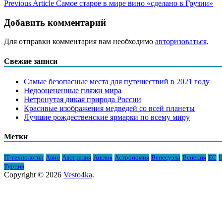
Previous Article
Самое старое в мире вино «сделано в Грузии»
Добавить комментарий
Для отправки комментария вам необходимо
авторизоваться
.
Свежие записи
Самые безопасные места для путешествий в 2021 году
Недооцененные пляжи мира
Нетронутая дикая природа России
Красивые изображения медведей со всей планеты
Лучшие рождественские ярмарки по всему миру
Метки
IT-технологии
Авио
Австралия
Англия
Астрономия
Венесуэла
Венеция
ЕС
Е
Турция
Copyright © 2026
Vesto4ka
.