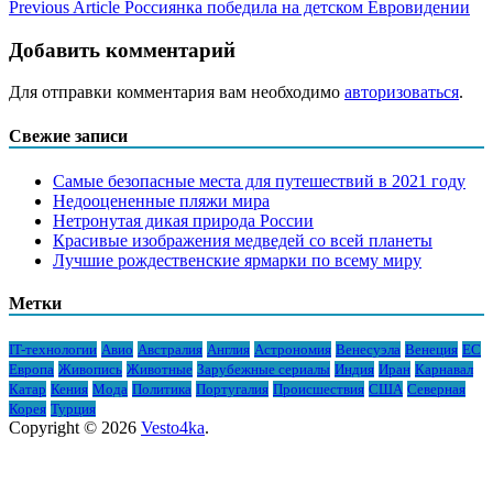
Previous Article
Россиянка победила на детском Евровидении
Добавить комментарий
Для отправки комментария вам необходимо
авторизоваться
.
Свежие записи
Самые безопасные места для путешествий в 2021 году
Недооцененные пляжи мира
Нетронутая дикая природа России
Красивые изображения медведей со всей планеты
Лучшие рождественские ярмарки по всему миру
Метки
IT-технологии
Авио
Австралия
Англия
Астрономия
Венесуэла
Венеция
ЕС
Европа
Живопись
Животные
Зарубежные сериалы
Индия
Иран
Карнавал
Катар
Кения
Мода
Политика
Португалия
Происшествия
США
Северная
Корея
Турция
Copyright © 2026
Vesto4ka
.