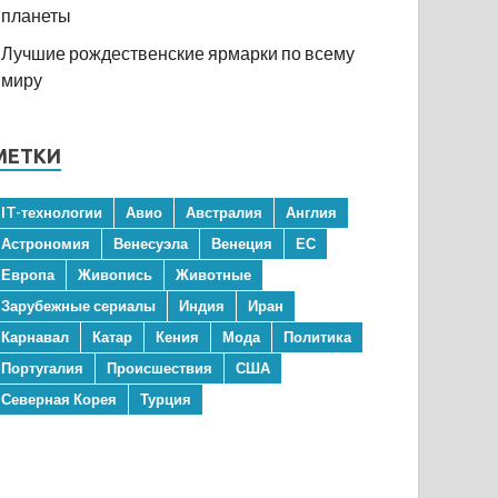
планеты
Лучшие рождественские ярмарки по всему
миру
МЕТКИ
IT-технологии
Авио
Австралия
Англия
Астрономия
Венесуэла
Венеция
ЕС
Европа
Живопись
Животные
Зарубежные сериалы
Индия
Иран
Карнавал
Катар
Кения
Мода
Политика
Португалия
Происшествия
США
Северная Корея
Турция