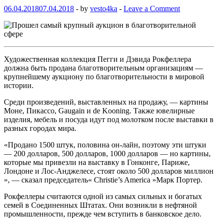
06.04.2018
07.04.2018
-
by
vesto4ka
-
Leave a Comment
Художественная коллекция Пегги и Дэвида Рокфеллера
должна быть продана благотворительным организациям —
крупнейшему аукциону по благотворительности в мировой
истории.
Среди произведений, выставленных на продажу, — картины
Моне, Пикассо, Gaugain и de Kooning. Также ювелирные
изделия, мебель и посуда идут под молотком после выставки в
разных городах мира.
«Продано 1500 штук, половина он-лайн, поэтому эти штуки
— 200 долларов, 500 долларов, 1000 долларов — но картины,
которые мы привезли на выставку в Гонконге, Париже,
Лондоне и Лос-Анджелесе, стоят около 500 долларов миллион
», — сказал председатель« Christie’s America »Марк Портер.
Рокфеллеры считаются одной из самых сильных и богатых
семей в Соединенных Штатах. Они возникли в нефтяной
промышленности, прежде чем вступить в банковское дело.