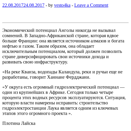
22.08.2017
24.08.2017
-
by
vesto4ka
-
Leave a Comment
Экономический потенциал Анголы никогда не вызывал
сомнений. В Западно-Африканской стране, которая вдвое
больше Франции: она является источником алмазов и богата
нефтью и газом. Таким образом, она обладает
исключительным потенциалом, который должен позволить
стране диверсифицировать свои источники дохода и
развивать свою инфраструктуру.
«На реке Кванза, водопады Каландула, реки и ручьи еще не
разработаны, говорит Ханнане Фердджани.
«У округа есть огромный гидроэлектрический потенциал —
один из крупнейших в Африке. Сегодня только четыре
процента этих водных ресурсов эксплуатируются. Ситуация,
которую власти намерены исправить: строительство
гидроэлектростанции Лаука является одним из ключевых
этапов этого огромного проекта ».
Плотина Лайска