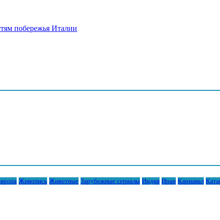
стям побережья Италии
вропа
Живопись
Животные
Зарубежные сериалы
Индия
Иран
Карнавал
Ката