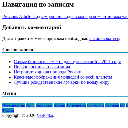
Навигация по записям
Previous Article
Подъем уровня воды в море угрожает новым ча
Добавить комментарий
Для отправки комментария вам необходимо
авторизоваться
.
Свежие записи
Самые безопасные места для путешествий в 2021 году
Недооцененные пляжи мира
Нетронутая дикая природа России
Красивые изображения медведей со всей планеты
Лучшие рождественские ярмарки по всему миру
Метки
IT-технологии
Авио
Австралия
Англия
Астрономия
Венесуэла
Венеция
ЕС
Е
Турция
Copyright © 2026
Vesto4ka
.