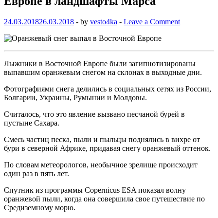
Европе в ландшафты Марса
24.03.2018
26.03.2018
-
by
vesto4ka
-
Leave a Comment
Лыжники в Восточной Европе были загипнотизированы
выпавшим оранжевым снегом на склонах в выходные дни.
Фотографиями снега делились в социальных сетях из России,
Болгарии, Украины, Румынии и Молдовы.
Считалось, что это явление вызвано песчаной бурей в
пустыне Сахара.
Смесь частиц песка, пыли и пыльцы поднялись в вихре от
бури в северной Африке, придавая снегу оранжевый оттенок.
По словам метеорологов, необычное зрелище происходит
один раз в пять лет.
Спутник из программы Copernicus ESA показал волну
оранжевой пыли, когда она совершила свое путешествие по
Средиземному морю.