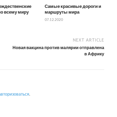
ождественские
Самые красивые дороги и
о всему миру
маршруты мира
07.12.2020
NEXT ARTICLE
Новая вакцина против малярии отправлена
в Африку
авторизоваться
.