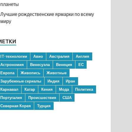
планеты
Лучшие рождественские ярмарки по всему
миру
МЕТКИ
IT-технологии
Авио
Австралия
Англия
Астрономия
Венесуэла
Венеция
ЕС
Европа
Живопись
Животные
Зарубежные сериалы
Индия
Иран
Карнавал
Катар
Кения
Мода
Политика
Португалия
Происшествия
США
Северная Корея
Турция