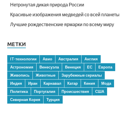
Нетронутая дикая природа России
Красивые изображения медведей со всей планеты
Лучшие рождественские ярмарки по всему миру
МЕТКИ
IT-технологии
Авио
Австралия
Англия
Астрономия
Венесуэла
Венеция
ЕС
Европа
Живопись
Животные
Зарубежные сериалы
Индия
Иран
Карнавал
Катар
Кения
Мода
Политика
Португалия
Происшествия
США
Северная Корея
Турция