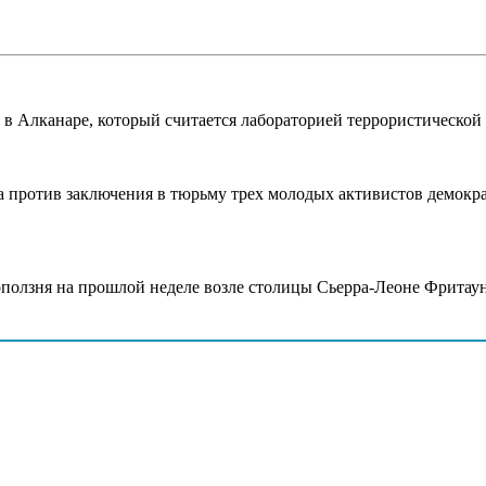
в Алканаре, который считается лабораторией террористической 
а против заключения в тюрьму трех молодых активистов демокра
оползня на прошлой неделе возле столицы Сьерра-Леоне Фритаун