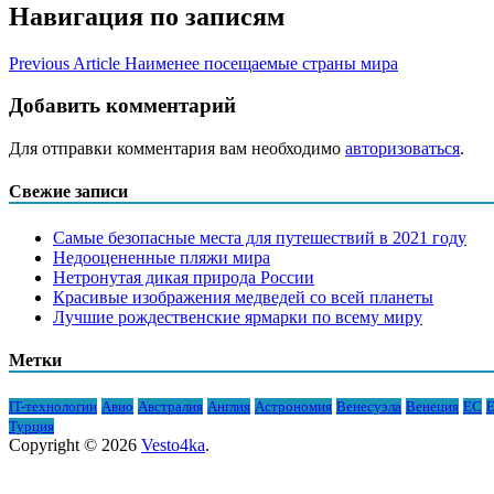
Навигация по записям
Previous Article
Наименее посещаемые страны мира
Добавить комментарий
Для отправки комментария вам необходимо
авторизоваться
.
Свежие записи
Самые безопасные места для путешествий в 2021 году
Недооцененные пляжи мира
Нетронутая дикая природа России
Красивые изображения медведей со всей планеты
Лучшие рождественские ярмарки по всему миру
Метки
IT-технологии
Авио
Австралия
Англия
Астрономия
Венесуэла
Венеция
ЕС
Е
Турция
Copyright © 2026
Vesto4ka
.