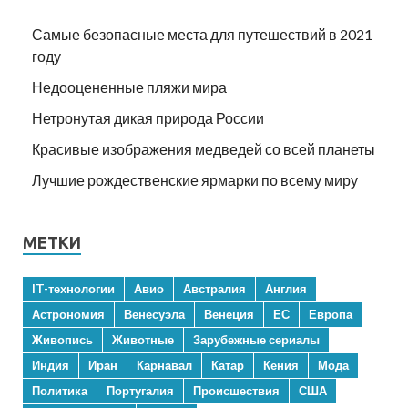
Самые безопасные места для путешествий в 2021
году
Недооцененные пляжи мира
Нетронутая дикая природа России
Красивые изображения медведей со всей планеты
Лучшие рождественские ярмарки по всему миру
МЕТКИ
IT-технологии
Авио
Австралия
Англия
Астрономия
Венесуэла
Венеция
ЕС
Европа
Живопись
Животные
Зарубежные сериалы
Индия
Иран
Карнавал
Катар
Кения
Мода
Политика
Португалия
Происшествия
США