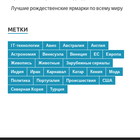
Лучшие рождественские ярмарки по всему миру
МЕТКИ
IT-технологии
Авио
Австралия
Англия
Астрономия
Венесуэла
Венеция
ЕС
Европа
Живопись
Животные
Зарубежные сериалы
Индия
Иран
Карнавал
Катар
Кения
Мода
Политика
Португалия
Происшествия
США
Северная Корея
Турция