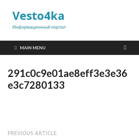
Vesto4ka
Информационный портал
MAIN MENU
291c0c9e01ae8eff3e3e36
e3c7280133
PREVIOUS ARTICLE