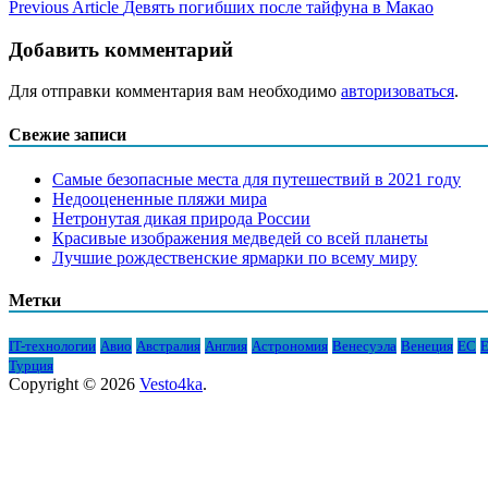
Previous Article
Девять погибших после тайфуна в Макао
Добавить комментарий
Для отправки комментария вам необходимо
авторизоваться
.
Свежие записи
Самые безопасные места для путешествий в 2021 году
Недооцененные пляжи мира
Нетронутая дикая природа России
Красивые изображения медведей со всей планеты
Лучшие рождественские ярмарки по всему миру
Метки
IT-технологии
Авио
Австралия
Англия
Астрономия
Венесуэла
Венеция
ЕС
Е
Турция
Copyright © 2026
Vesto4ka
.