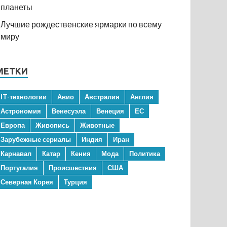
планеты
Лучшие рождественские ярмарки по всему
миру
МЕТКИ
IT-технологии
Авио
Австралия
Англия
Астрономия
Венесуэла
Венеция
ЕС
Европа
Живопись
Животные
Зарубежные сериалы
Индия
Иран
Карнавал
Катар
Кения
Мода
Политика
Португалия
Происшествия
США
Северная Корея
Турция