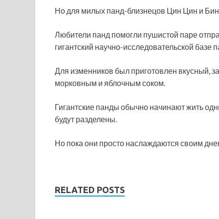
Но для милых панд-близнецов Цин Цин и Бин
Любители панд помогли пушистой паре отпра
гигантский научно-исследовательской базе п
Для изменников был приготовлен вкусный, з
морковным и яблочным соком.
Гигантские панды обычно начинают жить одни
будут разделены.
Но пока они просто наслаждаются своим днем
RELATED POSTS