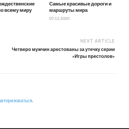
ождественские
Самые красивые дороги и
о всему миру
маршруты мира
07.12.2020
NEXT ARTICLE
Четверо мужчин арестованы за утечку серии
«Игры престолов»
авторизоваться
.