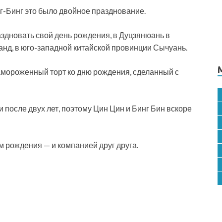
г-Бинг это было двойное празднование.
здновать свой день рождения, в Дуцзянюань в
анд, в юго-западной китайской провинции Сычуань.
амороженный торт ко дню рождения, сделанный с
 после двух лет, поэтому Цин Цин и Бинг Бин вскоре
 рождения — и компанией друг друга.