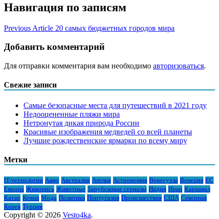
Навигация по записям
Previous Article
20 самых бюджетных городов мира
Добавить комментарий
Для отправки комментария вам необходимо
авторизоваться
.
Свежие записи
Самые безопасные места для путешествий в 2021 году
Недооцененные пляжи мира
Нетронутая дикая природа России
Красивые изображения медведей со всей планеты
Лучшие рождественские ярмарки по всему миру
Метки
IT-технологии
Авио
Австралия
Англия
Астрономия
Венесуэла
Венеция
ЕС
Европа
Живопись
Животные
Зарубежные сериалы
Индия
Иран
Карнавал
Катар
Кения
Мода
Политика
Португалия
Происшествия
США
Северная
Корея
Турция
Copyright © 2026
Vesto4ka
.