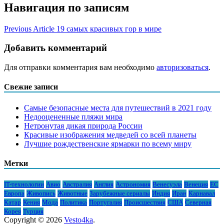
Навигация по записям
Previous Article
19 самых красивых гор в мире
Добавить комментарий
Для отправки комментария вам необходимо
авторизоваться
.
Свежие записи
Самые безопасные места для путешествий в 2021 году
Недооцененные пляжи мира
Нетронутая дикая природа России
Красивые изображения медведей со всей планеты
Лучшие рождественские ярмарки по всему миру
Метки
IT-технологии
Авио
Австралия
Англия
Астрономия
Венесуэла
Венеция
ЕС
Европа
Живопись
Животные
Зарубежные сериалы
Индия
Иран
Карнавал
Катар
Кения
Мода
Политика
Португалия
Происшествия
США
Северная
Корея
Турция
Copyright © 2026
Vesto4ka
.