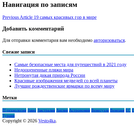
Навигация по записям
Previous Article
19 самых красивых гор в мире
Добавить комментарий
Для отправки комментария вам необходимо
авторизоваться
.
Свежие записи
Самые безопасные места для путешествий в 2021 году
Недооцененные пляжи мира
Нетронутая дикая природа России
Красивые изображения медведей со всей планеты
Лучшие рождественские ярмарки по всему миру
Метки
IT-технологии
Авио
Австралия
Англия
Астрономия
Венесуэла
Венеция
ЕС
Е
Турция
Copyright © 2026
Vesto4ka
.