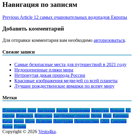
Навигация по записям
Previous Article
12 самых очаровательных водопадов Европы
Добавить комментарий
Для отправки комментария вам необходимо
авторизоваться
.
Свежие записи
Самые безопасные места для путешествий в 2021 году
Недооцененные пляжи мира
Нетронутая дикая природа России
Красивые изображения медведей со всей планеты
Лучшие рождественские ярмарки по всему миру
Метки
IT-технологии
Авио
Австралия
Англия
Астрономия
Венесуэла
Венеция
ЕС
Европа
Живопись
Животные
Зарубежные сериалы
Индия
Иран
Карнавал
Катар
Кения
Мода
Политика
Португалия
Происшествия
США
Северная
Корея
Турция
Copyright © 2026
Vesto4ka
.