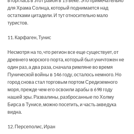
вторглась в этот район в 15 веке. Это примечательно
для Храма Солнца, который поднимается над
остатками цитадели. И тут относительно мало
туристов.
11. Карфаген, Тунис
Несмотря на то, что регион все еще существует, от
древнего морского порта, который был уничтожен не
один раз, а два раза, сначала римляне во время
Пунической войны в 146 году, осталось немного. Но
город снова стал торговым портом Средиземного
моря, прежде чем его освоили арабы в 698 году
нашей эры. Развалины, разбросанные по Холму
Бирса в Тунисе, можно посетить, и часть акведука
видна.
12. Персеполис, Иран