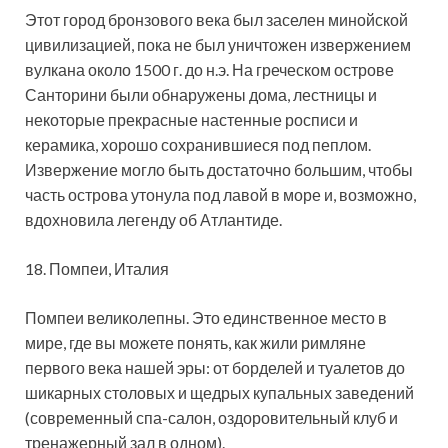
Этот город бронзового века был заселен минойской
цивилизацией, пока не был уничтожен извержением
вулкана около 1500 г. до н.э. На греческом острове
Санторини были обнаружены дома, лестницы и
некоторые прекрасные настенные росписи и
керамика, хорошо сохранившиеся под пеплом.
Извержение могло быть достаточно большим, чтобы
часть острова утонула под лавой в море и, возможно,
вдохновила легенду об Атлантиде.
18. Помпеи, Италия
Помпеи великолепны. Это единственное место в
мире, где вы можете понять, как жили римляне
первого века нашей эры: от борделей и туалетов до
шикарных столовых и щедрых купальных заведений
(современный спа-салон, оздоровительный клуб и
тренажерный зал в одном).