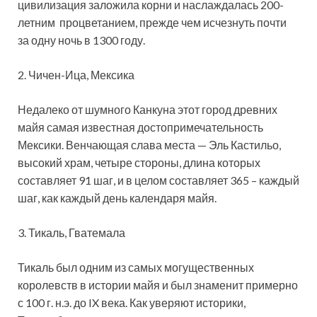
цивилизация заложила корни и наслаждалась 200-
летним процветанием, прежде чем исчезнуть почти
за одну ночь в 1300 году.
2. Чичен-Ица, Мексика
Недалеко от шумного Канкуна этот город древних
майя самая известная достопримечательность
Мексики. Венчающая слава места — Эль Кастильо,
высокий храм, четыре стороны, длина которых
составляет 91 шаг, и в целом составляет 365 – каждый
шаг, как каждый день календаря майя.
3. Тикаль, Гватемала
Тикаль был одним из самых могущественных
королевств в истории майя и был знаменит примерно
с 100 г. н.э. до IX века. Как уверяют историки,