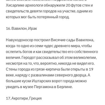
Хисарлике археологи обнаружили 20 футов стен и
свидетельств девяти городов на участке, одним из
которых мог быть потерянный город.
16. Вавилон, Ирак
Навуходоносор построил Висячие сады Вавилона,
когда-то одно из семи чудес древнего мира, чтобы
ослепить богов и как свидетельство его собственного
величия. Геродот рассказывал об этом великолепии,
несмотря на то, что, вероятно, никогда не видел его.
Стены города из грязи-кирпича были открыты в 19
веке, наряду с развалинами северного дворца. А
большие куски Иштарских ворот города можно
увидеть в музее Пергамона в Берлине.
17. Акротири, Греция