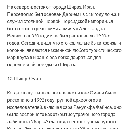
На северо-восток от города Шираз, Иран,
Персеполис был основан Дарием I в 518 году до н.э. и
служил столицей Первой Персидской империи. Он
был сожжен греческими армиями Александра
Великого в 330 году и не был раскопан до 1930-х
годов. Сегодня, видя, что его крылатые быки, фризы и
колонны являются изюминкой любого туристического
маршрута в Иран, сюда легко добраться для
однодневной поездке из Шираза.
13. Шишр, Оман
Когда это пустынное поселение на юге Омана было
раскопано в 1992 году группой археологов и
исследователей, включая сэра Ранульфа Файнса, оно
было воспринято как открытие утраченного города
лабиринта Убар, «Атлантида песков», упомянутого в
Коране. Эксперты думают, что это Убар, но открытие