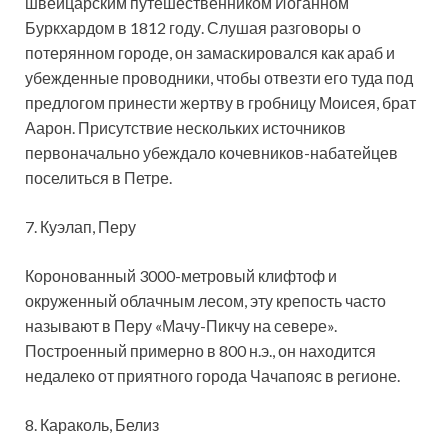
швейцарским путешественником Иоганном
Буркхардом в 1812 году. Слушая разговоры о
потерянном городе, он замаскировался как араб и
убежденные проводники, чтобы отвезти его туда под
предлогом принести жертву в гробницу Моисея, брат
Аарон. Присутствие нескольких источников
первоначально убеждало кочевников-набатейцев
поселиться в Петре.
7. Куэлап, Перу
Коронованный 3000-метровый клифтоф и
окруженный облачным лесом, эту крепость часто
называют в Перу «Мачу-Пикчу на севере».
Построенный примерно в 800 н.э., он находится
недалеко от приятного города Чачапояс в регионе.
8. Караколь, Белиз