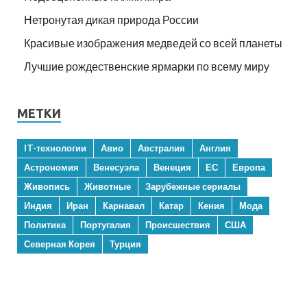
Нетронутая дикая природа России
Красивые изображения медведей со всей планеты
Лучшие рождественские ярмарки по всему миру
МЕТКИ
IT-технологии
Авио
Австралия
Англия
Астрономия
Венесуэла
Венеция
ЕС
Европа
Живопись
Животные
Зарубежные сериалы
Индия
Иран
Карнавал
Катар
Кения
Мода
Политика
Португалия
Происшествия
США
Северная Корея
Турция